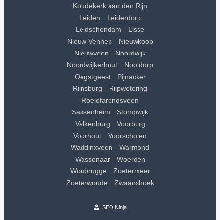
Koudekerk aan den Rijn
Leiden
Leiderdorp
Leidschendam
Lisse
Nieuw Vennep
Nieuwkoop
Nieuwveen
Noordwijk
Noordwijkerhout
Nootdorp
Oegstgeest
Pijnacker
Rijnsburg
Rijpwetering
Roelofarendsveen
Sassenheim
Stompwijk
Valkenburg
Voorburg
Voorhout
Voorschoten
Waddinxveen
Warmond
Wassenaar
Woerden
Woubrugge
Zoetermeer
Zoeterwoude
Zwaanshoek
SEO Ninja