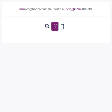
info@horizontuinmeubelen.nl
+31 71 589 0390
0