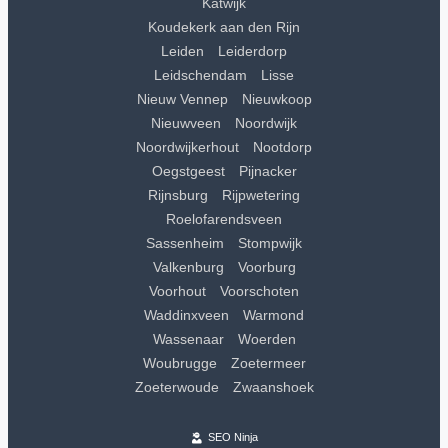
Katwijk
Koudekerk aan den Rijn
Leiden
Leiderdorp
Leidschendam
Lisse
Nieuw Vennep
Nieuwkoop
Nieuwveen
Noordwijk
Noordwijkerhout
Nootdorp
Oegstgeest
Pijnacker
Rijnsburg
Rijpwetering
Roelofarendsveen
Sassenheim
Stompwijk
Valkenburg
Voorburg
Voorhout
Voorschoten
Waddinxveen
Warmond
Wassenaar
Woerden
Woubrugge
Zoetermeer
Zoeterwoude
Zwaanshoek
SEO Ninja