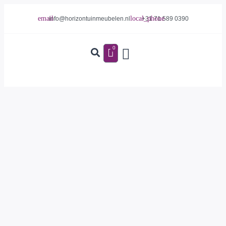
info@horizontuinmeubelen.nl
+31 71 589 0390
0