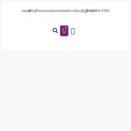
info@horizontuinmeubelen.nl
+31 71 589 0390
0