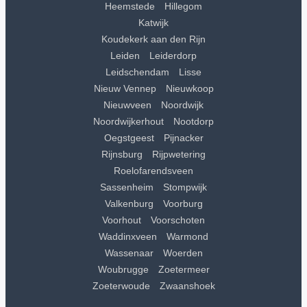
Heemstede
Hillegom
Katwijk
Koudekerk aan den Rijn
Leiden
Leiderdorp
Leidschendam
Lisse
Nieuw Vennep
Nieuwkoop
Nieuwveen
Noordwijk
Noordwijkerhout
Nootdorp
Oegstgeest
Pijnacker
Rijnsburg
Rijpwetering
Roelofarendsveen
Sassenheim
Stompwijk
Valkenburg
Voorburg
Voorhout
Voorschoten
Waddinxveen
Warmond
Wassenaar
Woerden
Woubrugge
Zoetermeer
Zoeterwoude
Zwaanshoek