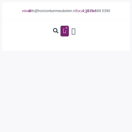
info@horizontuinmeubelen.nl
+31 71 589 0390
0