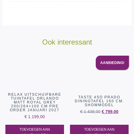
Ook interessant
AANBIEDING!
RELAX UITSCHUIFBARE
TASTE 4SO PRADO
TUINTAFEL ORLANDO
DININGTAFEL 160 CM.
MATT ROYAL GREY
SHOWMODEL
200/264×100 CM PRE
ORDER JANUARI 2027
€
1.438,00
€
799,00
€
1.199,00
TOEVOEGEN AAN
TOEVOEGEN AAN