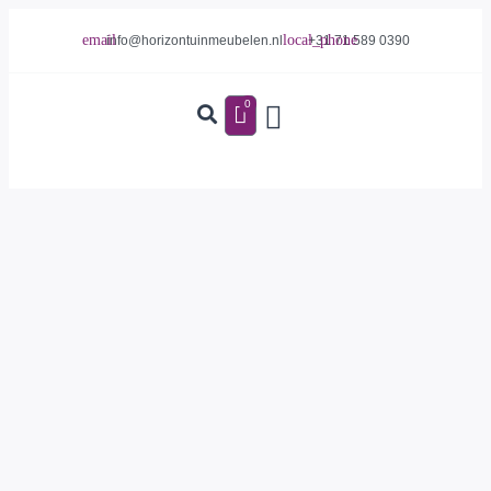
info@horizontuinmeubelen.nl
+31 71 589 0390
0