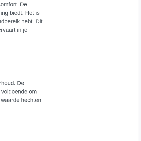
comfort. De
ng biedt. Het is
ndbereik hebt. Dit
vaart in je
erhoud. De
l voldoende om
e waarde hechten