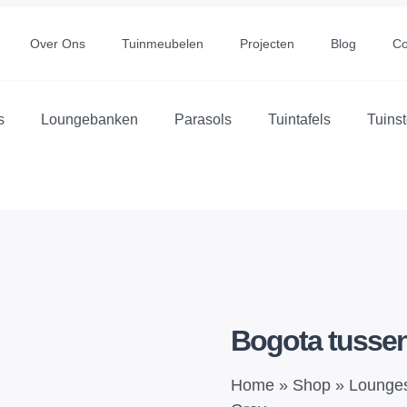
Over Ons
Tuinmeubelen
Projecten
Blog
Co
s
Loungebanken
Parasols
Tuintafels
Tuins
Bogota tussen
Home
»
Shop
»
Lounge