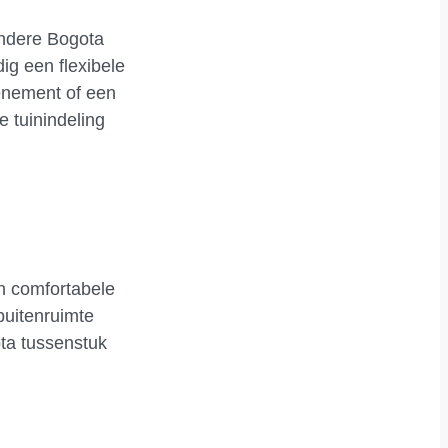
andere Bogota
g een flexibele
venement of een
e tuinindeling
en comfortabele
buitenruimte
ota tussenstuk