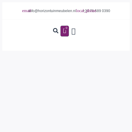
info@horizontuinmeubelen.nl
+31 71 589 0390
0