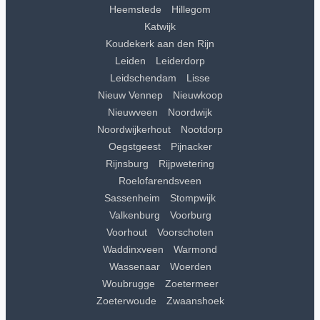
Heemstede
Hillegom
Katwijk
Koudekerk aan den Rijn
Leiden
Leiderdorp
Leidschendam
Lisse
Nieuw Vennep
Nieuwkoop
Nieuwveen
Noordwijk
Noordwijkerhout
Nootdorp
Oegstgeest
Pijnacker
Rijnsburg
Rijpwetering
Roelofarendsveen
Sassenheim
Stompwijk
Valkenburg
Voorburg
Voorhout
Voorschoten
Waddinxveen
Warmond
Wassenaar
Woerden
Woubrugge
Zoetermeer
Zoeterwoude
Zwaanshoek