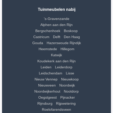
Tuinmeubelen nabij
's-Gravenzande
Alphen aan den Rijn
Bergschenhoek
Boskoop
Castricum
Delft
Den Haag
Gouda
Hazerswoude Rijndijk
Heemstede
Hillegom
Katwijk
Koudekerk aan den Rijn
Leiden
Leiderdorp
Leidschendam
Lisse
Nieuw Vennep
Nieuwkoop
Nieuwveen
Noordwijk
Noordwijkerhout
Nootdorp
Oegstgeest
Pijnacker
Rijnsburg
Rijpwetering
Roelofarendsveen