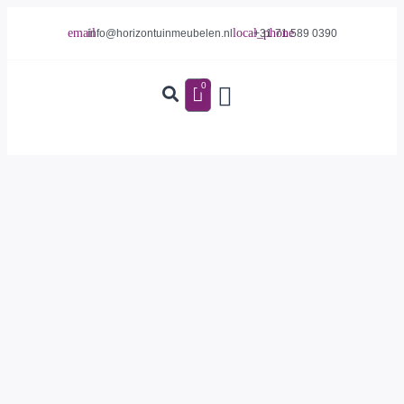
info@horizontuinmeubelen.nl
+31 71 589 0390
0