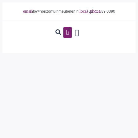
info@horizontuinmeubelen.nl
+31 71 589 0390
0