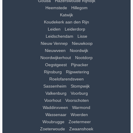
Gouda
Hazerswoude Rijndijk
Heemstede
Hillegom
Katwijk
Koudekerk aan den Rijn
Leiden
Leiderdorp
Leidschendam
Lisse
Nieuw Vennep
Nieuwkoop
Nieuwveen
Noordwijk
Noordwijkerhout
Nootdorp
Oegstgeest
Pijnacker
Rijnsburg
Rijpwetering
Roelofarendsveen
Sassenheim
Stompwijk
Valkenburg
Voorburg
Voorhout
Voorschoten
Waddinxveen
Warmond
Wassenaar
Woerden
Woubrugge
Zoetermeer
Zoeterwoude
Zwaanshoek