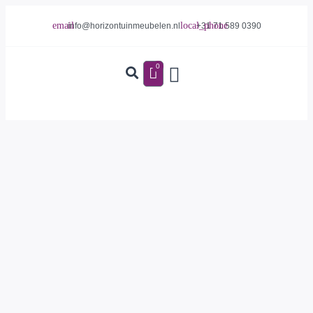
info@horizontuinmeubelen.nl
+31 71 589 0390
0