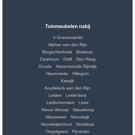
Tuinmeubelen nabij
's-Gravenzande
Alphen aan den Rijn
Bergschenhoek
Boskoop
Castricum
Delft
Den Haag
Gouda
Hazerswoude Rijndijk
Heemstede
Hillegom
Katwijk
Koudekerk aan den Rijn
Leiden
Leiderdorp
Leidschendam
Lisse
Nieuw Vennep
Nieuwkoop
Nieuwveen
Noordwijk
Noordwijkerhout
Nootdorp
Oegstgeest
Pijnacker