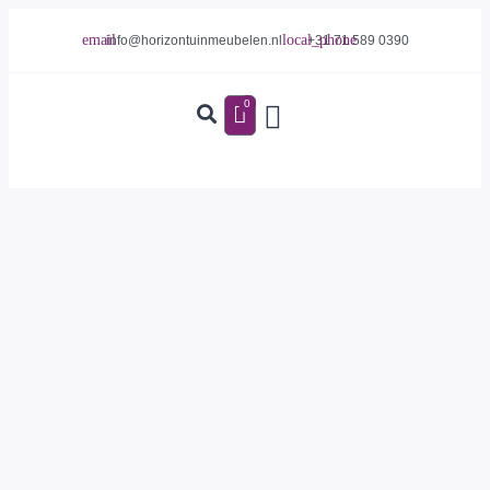
info@horizontuinmeubelen.nl
+31 71 589 0390
0