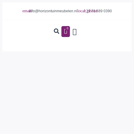
info@horizontuinmeubelen.nl
+31 71 589 0390
0