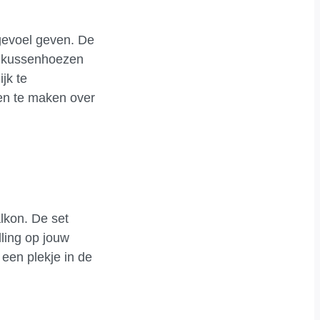
 gevoel geven. De
de kussenhoezen
jk te
gen te maken over
lkon. De set
lling op jouw
een plekje in de