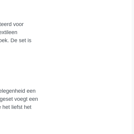
teerd voor
extileen
oek. De set is
gelegenheid een
ngeset voegt een
het liefst het