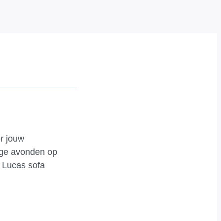
or jouw
lige avonden op
O Lucas sofa