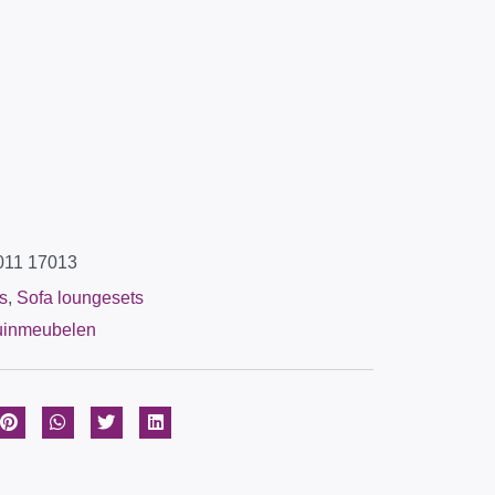
011 17013
s
,
Sofa loungesets
uinmeubelen