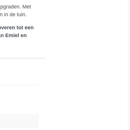
 upgraden. Met
 in de tuin.
overen tot een
an Emiel en