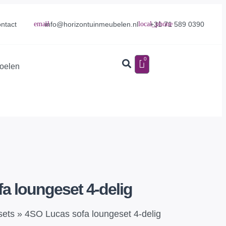
info@horizontuinmeubelen.nl
+31 71 589 0390
ntact
0
toelen
a loungeset 4-delig
sets
»
4SO Lucas sofa loungeset 4-delig