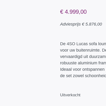
€
4.999,00
Adviesprijs
€
5.876,00
De 4SO Lucas sofa loung
voor uw buitenruimte. D
vervaardigd uit duurzam
robuuste aluminium fra
Ideaal voor ontspannen m
de set zowel schoonheid a
Uitverkocht