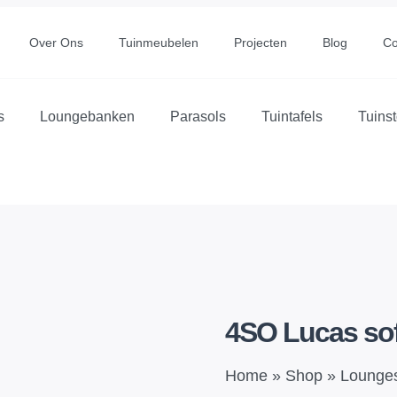
Over Ons
Tuinmeubelen
Projecten
Blog
Co
s
Loungebanken
Parasols
Tuintafels
Tuins
4SO Lucas sof
Home
»
Shop
»
Lounge