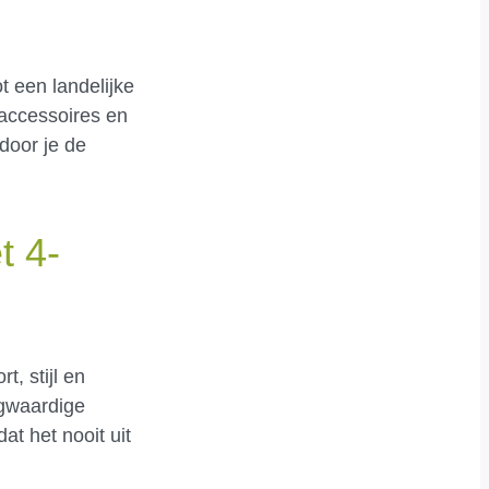
t een landelijke
naccessoires en
door je de
t 4-
, stijl en
ogwaardige
at het nooit uit