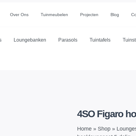
Over Ons
Tuinmeubelen
Projecten
Blog
Co
s
Loungebanken
Parasols
Tuintafels
Tuins
4SO Figaro ho
Home
»
Shop
»
Lounge