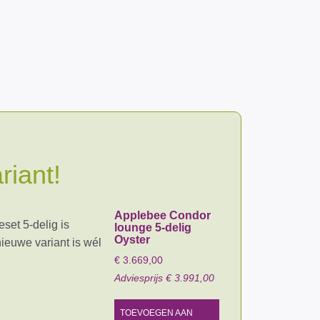
riant!
Applebee Condor
set 5-delig is
lounge 5-delig
Oyster
nieuwe variant is wél
€
3.669,00
Adviesprijs
€
3.991,00
TOEVOEGEN AAN