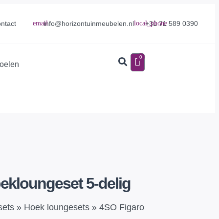
info@horizontuinmeubelen.nl
+31 71 589 0390
ntact
0
toelen
ekloungeset 5-delig
sets
»
Hoek loungesets
»
4SO Figaro