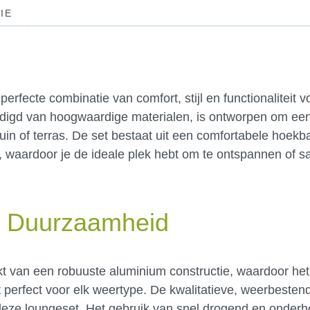
IE
rfecte combinatie van comfort, stijl en functionaliteit v
rdigd van hoogwaardige materialen, is ontworpen om een 
tuin of terras. De set bestaat uit een comfortabele hoekb
, waardoor je de ideale plek hebt om te ontspannen of
en Duurzaamheid
t van een robuuste aluminium constructie, waardoor het
set perfect voor elk weertype. De kwalitatieve, weerbesten
 deze loungeset. Het gebruik van snel drogend en onderh