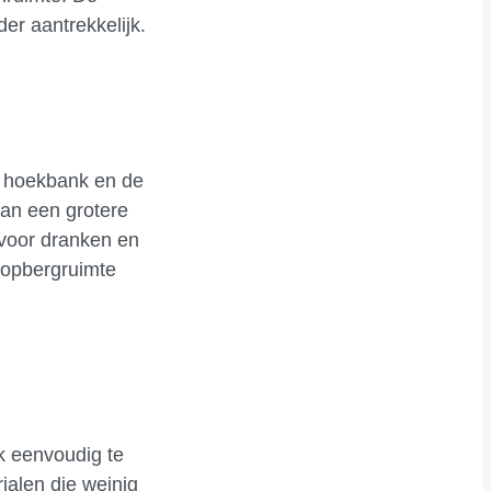
r aantrekkelijk.
me hoekbank en de
aan een grotere
 voor dranken en
e opbergruimte
ok eenvoudig te
ialen die weinig