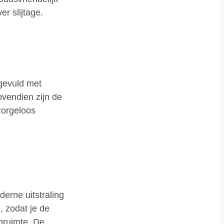
r slijtage.
 gevuld met
ovendien zijn de
zorgeloos
erne uitstraling
, zodat je de
enruimte. De