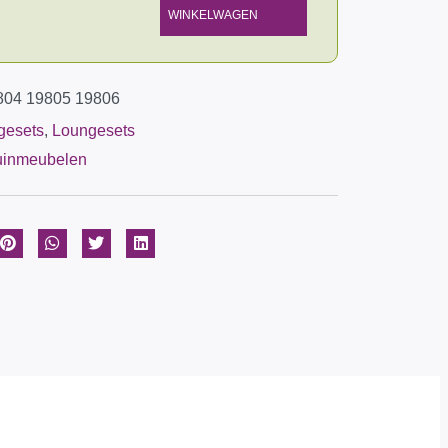
WINKELWAGEN
804 19805 19806
gesets
,
Loungesets
uinmeubelen