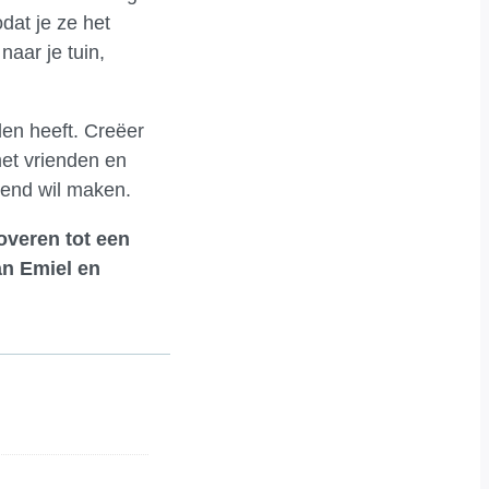
dat je ze het
naar je tuin,
den heeft. Creëer
met vrienden en
igend wil maken.
overen tot een
an Emiel en