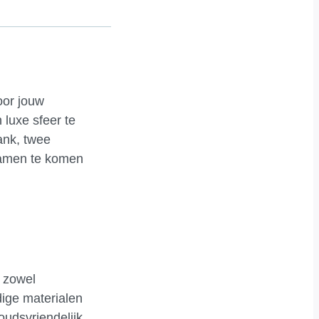
oor jouw
luxe sfeer te
ank, twee
 samen te komen
 zowel
dige materialen
oudsvriendelijk