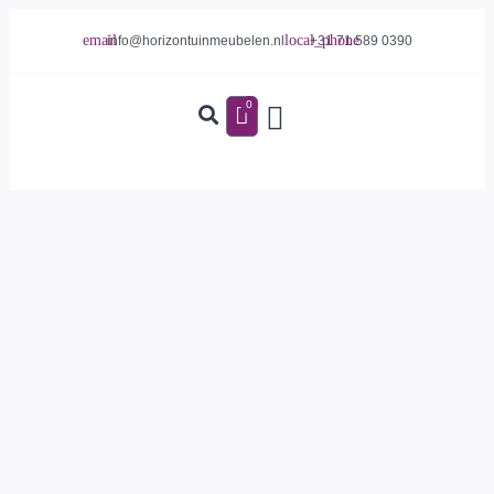
info@horizontuinmeubelen.nl
+31 71 589 0390
0