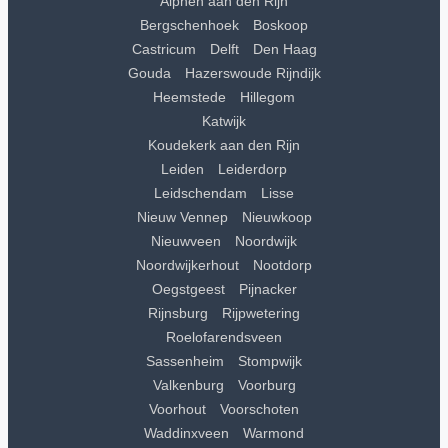
Alphen aan den Rijn
Bergschenhoek
Boskoop
Castricum
Delft
Den Haag
Gouda
Hazerswoude Rijndijk
Heemstede
Hillegom
Katwijk
Koudekerk aan den Rijn
Leiden
Leiderdorp
Leidschendam
Lisse
Nieuw Vennep
Nieuwkoop
Nieuwveen
Noordwijk
Noordwijkerhout
Nootdorp
Oegstgeest
Pijnacker
Rijnsburg
Rijpwetering
Roelofarendsveen
Sassenheim
Stompwijk
Valkenburg
Voorburg
Voorhout
Voorschoten
Waddinxveen
Warmond