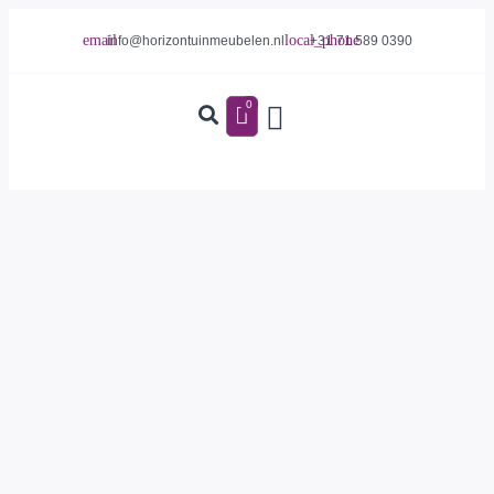
info@horizontuinmeubelen.nl
+31 71 589 0390
0