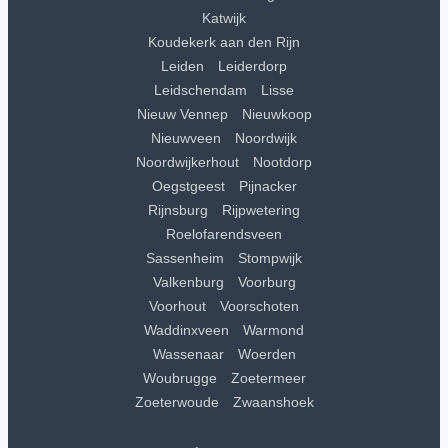
Katwijk
Koudekerk aan den Rijn
Leiden
Leiderdorp
Leidschendam
Lisse
Nieuw Vennep
Nieuwkoop
Nieuwveen
Noordwijk
Noordwijkerhout
Nootdorp
Oegstgeest
Pijnacker
Rijnsburg
Rijpwetering
Roelofarendsveen
Sassenheim
Stompwijk
Valkenburg
Voorburg
Voorhout
Voorschoten
Waddinxveen
Warmond
Wassenaar
Woerden
Woubrugge
Zoetermeer
Zoeterwoude
Zwaanshoek