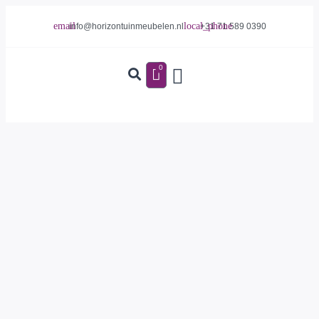
info@horizontuinmeubelen.nl
+31 71 589 0390
0