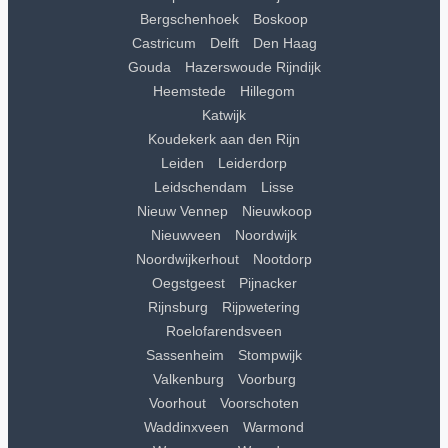
Bergschenhoek
Boskoop
Castricum
Delft
Den Haag
Gouda
Hazerswoude Rijndijk
Heemstede
Hillegom
Katwijk
Koudekerk aan den Rijn
Leiden
Leiderdorp
Leidschendam
Lisse
Nieuw Vennep
Nieuwkoop
Nieuwveen
Noordwijk
Noordwijkerhout
Nootdorp
Oegstgeest
Pijnacker
Rijnsburg
Rijpwetering
Roelofarendsveen
Sassenheim
Stompwijk
Valkenburg
Voorburg
Voorhout
Voorschoten
Waddinxveen
Warmond