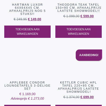
HARTMAN LUXOR
THEODORA TEAK TAFEL
64X64X45 CM.
150×90 CM. AFHAALPRIJS
AFHAALPRIJS NOG 5
LAATSTE SHOWMODEL!!
STUKS!!
€
1.099,00
€
599,00
€
249,95
€
149,00
TOEVOEGEN AAN
TOEVOEGEN AAN
WINKELWAGEN
WINKELWAGEN
AANBIEDING!
APPLEBEE CONDOR
KETTLER CUBIC HPL
LOUNGETAFELS 3-DELIGE
TAFEL 220×95 CM.
SET
AFHAALPRIJS LAATSTE
SHOWMODEL!
€
1.169,00
€
1.374,00
€
699,00
Adviesprijs
€
1.273,00