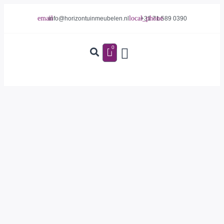
info@horizontuinmeubelen.nl
+31 71 589 0390
0