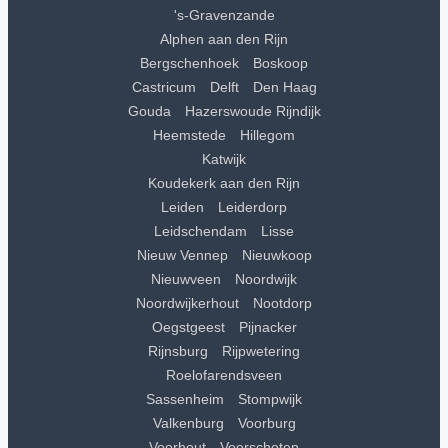
's-Gravenzande
Alphen aan den Rijn
Bergschenhoek
Boskoop
Castricum
Delft
Den Haag
Gouda
Hazerswoude Rijndijk
Heemstede
Hillegom
Katwijk
Koudekerk aan den Rijn
Leiden
Leiderdorp
Leidschendam
Lisse
Nieuw Vennep
Nieuwkoop
Nieuwveen
Noordwijk
Noordwijkerhout
Nootdorp
Oegstgeest
Pijnacker
Rijnsburg
Rijpwetering
Roelofarendsveen
Sassenheim
Stompwijk
Valkenburg
Voorburg
Voorhout
Voorschoten