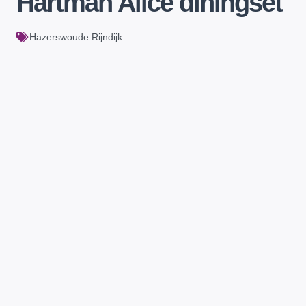
Hartman Alice diningset
Hazerswoude Rijndijk