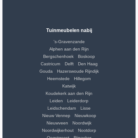
Tuinmeubelen nabij
's-Gravenzande
Alphen aan den Rijn
Bergschenhoek
Boskoop
Castricum
Delft
Den Haag
Gouda
Hazerswoude Rijndijk
Heemstede
Hillegom
Katwijk
Koudekerk aan den Rijn
Leiden
Leiderdorp
Leidschendam
Lisse
Nieuw Vennep
Nieuwkoop
Nieuwveen
Noordwijk
Noordwijkerhout
Nootdorp
Oegstgeest
Pijnacker