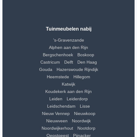
Tuinmeubelen nabij
's-Gravenzande
Alphen aan den Rijn
Bergschenhoek
Boskoop
Castricum
Delft
Den Haag
Gouda
Hazerswoude Rijndijk
Heemstede
Hillegom
Katwijk
Koudekerk aan den Rijn
Leiden
Leiderdorp
Leidschendam
Lisse
Nieuw Vennep
Nieuwkoop
Nieuwveen
Noordwijk
Noordwijkerhout
Nootdorp
Oegstgeest
Pijnacker